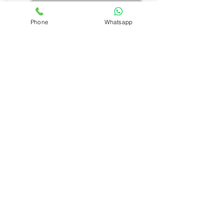
Solicita una cotización
Phone
Whatsapp
Espacio con Estilo
Casona Villalongín te ofrece la opción de
alquilar el espacio completamente
equipado con mobiliario y mantelería,
listo para recibir a tus invitados.