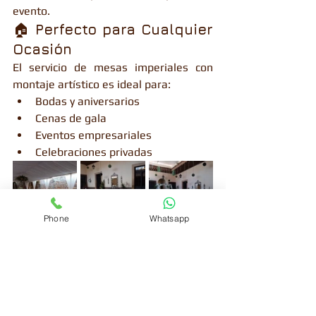
evento.
🏠 
Perfecto para Cualquier 
Ocasión
El servicio de mesas imperiales con 
montaje artístico es ideal para:
Bodas y aniversarios
Cenas de gala
Eventos empresariales
Celebraciones privadas
Phone
Whatsapp
En Casona Villalongín, cada mesa se 
convierte en una obra de arte, 
reflejando la exclusividad y el buen 
gusto de nuestros anfitriones.