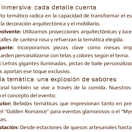
 inmersiva: cada detalle cuenta
o temático radica en la capacidad de transformar el espa
 la decoración arquitectónica y el mobiliario.
volvente:
 Utilizamos proyecciones arquitectónicas y luce
alles de cantera rosa y refuerzan la temática elegida.
gante:
 Incorporamos piezas clave como mesas imperi
ueden personalizarse con telas y colores según el tema.
:
 Letras gigantes iluminadas, pistas de baile personaliza
cos aportan ese toque exclusivo.
ía temática: una explosión de sabores
orial también se vive a través de la comida. Nuestro
 el concepto del evento:
utor:
 Bebidas temáticas que impresionan tanto en pre
el “Golden Romance” para eventos glamorosos o el “Mys
cas.
tación:
 Desde estaciones de quesos artesanales hasta 