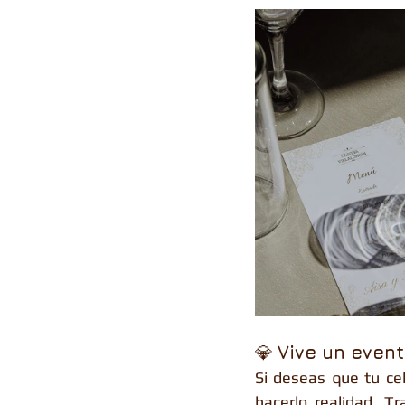
💎 
Vive un event
Si deseas que tu ce
hacerlo realidad. T