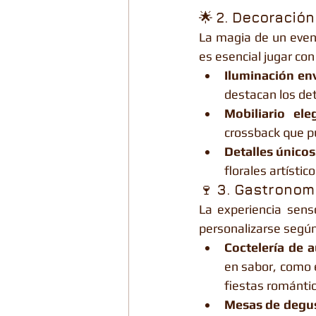
🌟 
2. Decoración
La magia de un event
es esencial jugar con
Iluminación en
destacan los det
Mobiliario ele
crossback que p
Detalles únicos
florales artísti
🍷 
3. Gastronom
La experiencia sens
personalizarse según
Coctelería de a
en sabor, como 
fiestas románti
Mesas de degus