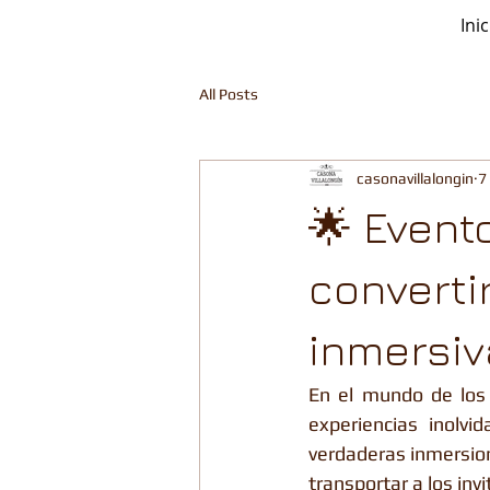
Inic
All Posts
casonavillalongin
7
🌟 Event
converti
inmersiv
En el mundo de los e
experiencias inolvi
verdaderas inmersio
transportar a los inv