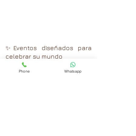
✨Eventos diseñados para 
celebrar su mundo
En nuestra Casona —ubicada en el 
corazón de Morelia y rodeada de 
Phone
Whatsapp
historia y belleza arquitectónica— 
hemos sido sede de 
cumpleaños 
temáticos
, 
bautizos con gran 
producción
, 
primeras comuniones 
emotivas
 y 
graduaciones 
escolares
 llenas de emoción.
Además, cuando se trata de eventos 
familiares más grandes (bodas, 