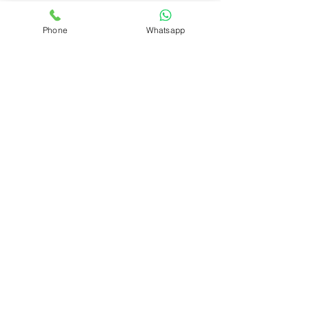
Phone
Whatsapp
No dejes pasar la oportunidad de crear 
momentos llenos de significado. 
Permítenos ser parte de tu historia y 
ayudarte a diseñar un evento que haga 